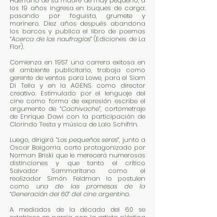
Huérfano de su madre de muy pequeño, a
los 19 años ingresa en buques de carga:
pasando por foguista, grumete y
marinero. Diez años después abandona
los barcos y publica el libro de poemas
“
Acerca de los naufragios
” (Ediciones de La
Flor).
Comienza en 1957 una carrera exitosa en
el ambiente publicitario, trabaja como
gerente de ventas para Lowe, para el Siam
Di Tella y en la AGENS como director
creativo. Estimulado por el lenguaje del
cine como forma de expresión escribe el
argumento de “
Cachivache
”, cortometraje
de Enrique Dawi con la participación de
Clorindo Testa y música de Lalo Schifrin.
Luego, dirigirá “
Los pequeños seres
”, junto a
Oscar Baigorria, corto protagonizado por
Norman Briski que le merecerá numerosas
distinciones y que tanto el crítico
Salvador Sammaritano como el
realizador Simón Feldman lo postulen
como
una de las promesas de la
“Generación del 60” del cine argentino
.
A mediados de la década del 60 se