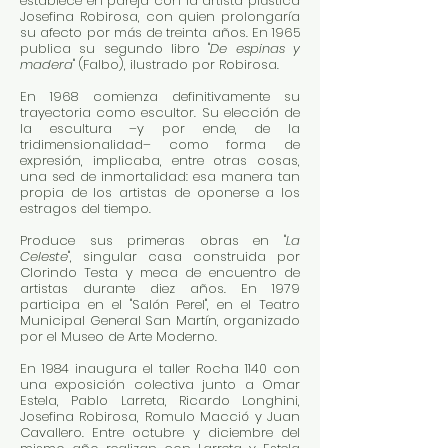
establece en pareja con la artista plástica
Josefina Robirosa, con quien prolongaría
su afecto por más de treinta años. En 1965
publica su segundo libro "
De espinas y
madera
" (Falbo), ilustrado por Robirosa.
En 1968 comienza definitivamente su
trayectoria como escultor. Su elección de
la escultura –y por ende, de la
tridimensionalidad– como forma de
expresión, implicaba, entre otras cosas,
una sed de inmortalidad: esa manera tan
propia de los artistas de oponerse a los
estragos del tiempo.
Produce sus primeras obras en "
La
Celeste
", singular casa construida por
Clorindo Testa y meca de encuentro de
artistas durante diez años. En 1979
participa en el "Salón Perel", en el Teatro
Municipal General San Martín, organizado
por el Museo de Arte Moderno.
En 1984 inaugura el taller Rocha 1140 con
una exposición colectiva junto a Omar
Estela, Pablo Larreta, Ricardo Longhini,
Josefina Robirosa, Romulo Macció y Juan
Cavallero. Entre octubre y diciembre del