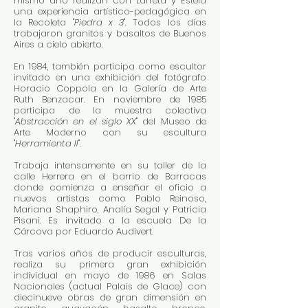
mismo año realizan con Larreta y Estela
una experiencia artístico-pedagógica en
la Recoleta "
Piedra x 3
". Todos los días
trabajaron granitos y basaltos de Buenos
Aires a cielo abierto.
En 1984, también participa como escultor
invitado en una exhibición del fotógrafo
Horacio Coppola en la Galería de Arte
Ruth Benzacar. En noviembre de 1985
participa de la muestra colectiva
"
Abstracción en el siglo XX
" del Museo de
Arte Moderno con su escultura
"
Herramienta II
".
Trabaja intensamente en su taller de la
calle Herrera en el barrio de Barracas
donde comienza a enseñar el oficio a
nuevos artistas como Pablo Reinoso,
Mariana Shaphiro, Analía Segal y Patricia
Pisani. Es invitado a la escuela De la
Cárcova por Eduardo Audivert.
Tras varios años de producir esculturas,
realiza su primera gran exhibición
individual en mayo de 1986 en Salas
Nacionales (actual Palais de Glace) con
diecinueve obras de gran dimensión en