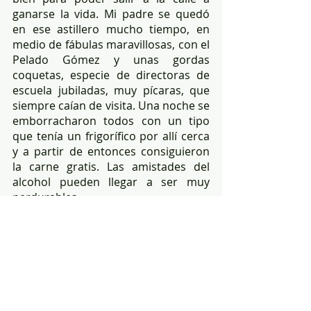
ganarse la vida. Mi padre se quedó 
en ese astillero mucho tiempo, en 
medio de fábulas maravillosas, con el 
Pelado Gómez y unas gordas 
coquetas, especie de directoras de 
escuela jubiladas, muy pícaras, que 
siempre caían de visita. Una noche se 
emborracharon todos con un tipo 
que tenía un frigorífico por allí cerca 
y a partir de entonces consiguieron 
la carne gratis. Las amistades del 
alcohol pueden llegar a ser muy 
perdurables.
STATUS:
 Qué cuento formidable. 
MICHEL:
 ¿Cuento? No es un cuento. 
Usted creerá que estoy inventando, 
que hago literatura. Pero no: esto 
ocurrió en la realidad. Es una parte 