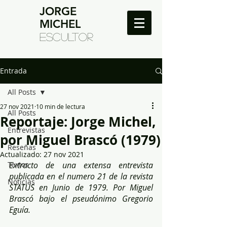
JORGE
MICHEL
ESCULTOR
Entrada
All Posts
27 nov 2021
10 min de lectura
All Posts
Reportaje: Jorge Michel,
Entrevistas
por Miguel Brascó (1979)
Reseñas
Actualizado:
27 nov 2021
Textos
Extracto de una extensa entrevista 
publicada en el numero 21 de la revista 
Noticias
STATUS en Junio de 1979. Por Miguel 
Brascó bajo el pseudónimo Gregorio 
Eguía.